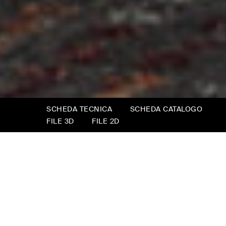
SCHEDA TECNICA
SCHEDA CATALOGO
FILE 3D
FILE 2D
Etan
Poltrona che si ispira all’omonimo divano. Dalla
forte personalità estetica, per chi ama il design
puro, Etan è una presenza decisa, un equilibrio
perfetto di leggerezza ed eleganza, senza