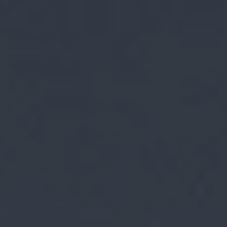
Scopri
Plane
Soluzioni
per il
I letti
contract
matrimoniali
imbottiti
TUTTI I PRODOTTI