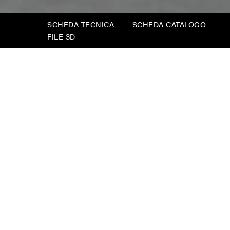
SCHEDA TECNICA
SCHEDA CATALOGO
FILE 3D
Libreria Set
Struttura metallica in ferro verniciato con
mensole in legno, per creare armoniose
alternanze di spazi pieni e vuoti. La libreria
può essere posizionata a parete, oppure
utilizzata percreare un luminoso divisorio tra
due ambienti limitrofi.
La modularità è semplice e intuitiva; gli
elementi possono essere utilizzati anche per
realizzare tavolini e piani d’appoggio di gusto