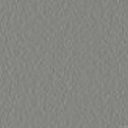
Scopri
Plane
Soluzioni
per il
I letti
contract
matrimoniali
imbottiti
TUTTI I PRODOTTI