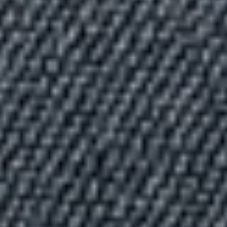
Scopri
Plane
Soluzioni
per il
I letti
contract
matrimoniali
imbottiti
TUTTI I PRODOTTI