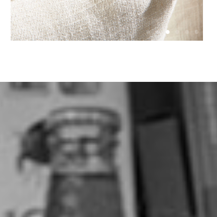
Sei già un rivenditore TWILS?
(Obbligatorio)
Si
No
A cosa sei interessato?
Richiedi campioni
Richiedi una visita
Vuoi diventare rivenditore Twils
Nome
(Obbligatorio)
Cognome