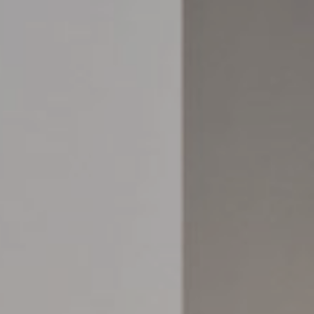
Biancheria, copriletti,
trapunte, sacchi copripiumino
Materassi e reti
#betterdreaming
#betterliving