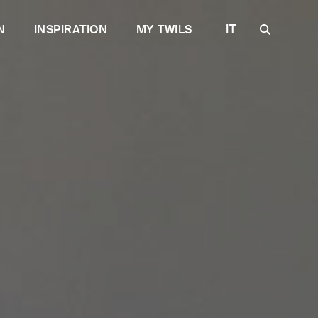
IT
N
INSPIRATION
MY TWILS
EN
FR
DE
ES
RU
rtoriale
per il contract
Scopri Plane