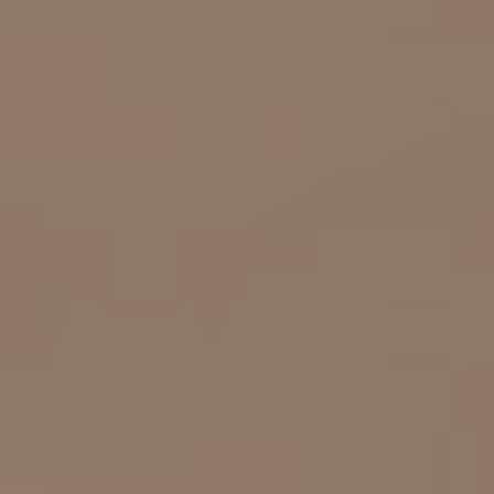
Scopri
Plane
Soluzioni
per il
I letti
contract
matrimoniali
imbottiti
TUTTI I PRODOTTI