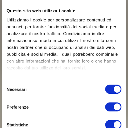
Questo sito web utilizza i cookie
Utilizziamo i cookie per personalizzare contenuti ed
annunci, per fornire funzionalità dei social media e per
analizzare il nostro traffico. Condividiamo inoltre
informazioni sul modo in cui utilizzi il nostro sito con i
nostri partner che si occupano di analisi dei dati web,
pubblicità e social media, i quali potrebbero combinarle
con altre informazioni che hai fornito loro o che hanno
raccolto dal tuo utilizzo dei loro servizi.
Selezione
Necessari
del
Letti estraibili e
consenso
programmi
Preferenze
8 programmi letto per una scelta personalizzata
Statistiche