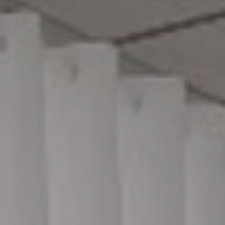
Scopri
Plane
Soluzioni
per il
I letti
contract
matrimoniali
imbottiti
TUTTI I PRODOTTI