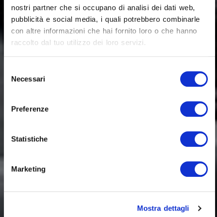
nostri partner che si occupano di analisi dei dati web,
pubblicità e social media, i quali potrebbero combinarle
con altre informazioni che hai fornito loro o che hanno
raccolto dal tuo utilizzo dei loro servizi.
Selezione
Sei un rivenditore?
Necessari
del
consenso
Preferenze
Statistiche
Marketing
Mostra dettagli