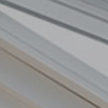
Scopri
Plane
Soluzioni
per il
I letti
contract
matrimoniali
imbottiti
TUTTI I PRODOTTI