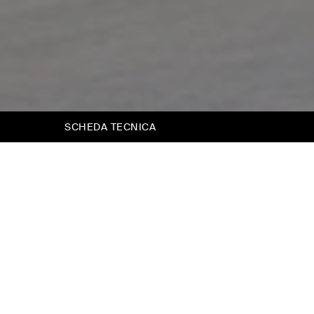
SCHEDA TECNICA
Agata
Una testiera netta, un profilo sottile, nessun
dettaglio superfluo.
Agata è il letto che occupa il minimo e non
rinuncia a niente. La struttura imbottita,
rivestita in tessuto, ha la precisione di un
mobile su misura e la morbidezza di un letto