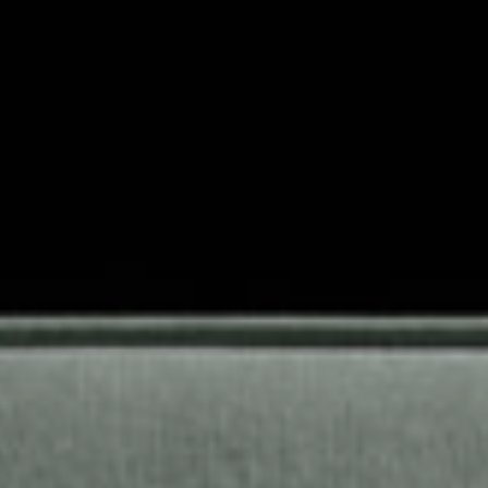
Scopri
Plane
Soluzioni
per il
I letti
contract
matrimoniali
imbottiti
TUTTI I PRODOTTI