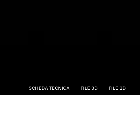
SCHEDA TECNICA
FILE 3D
FILE 2D
Karen
Linee morbide e proporzioni equilibrate
definiscono Karen, un letto che unisce