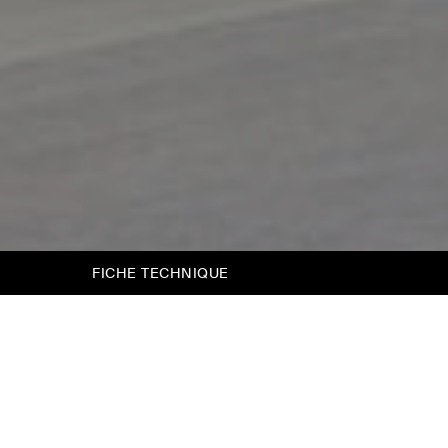
FICHE TECHNIQUE
Agata
Une tête de lit épurée, un profil fin, aucun
détail superflu.