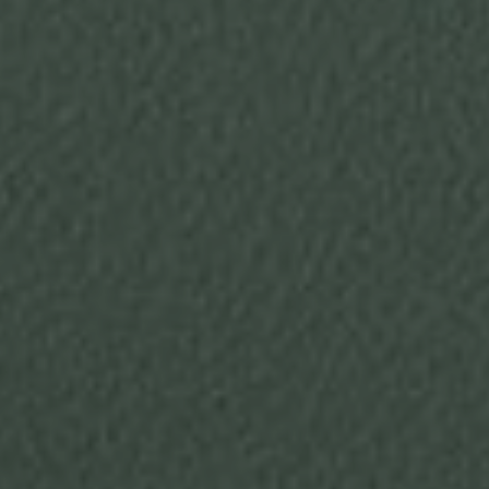
Scopri
Plane
Soluzioni
per il
I letti
contract
matrimoniali
imbottiti
TUTTI I PRODOTTI