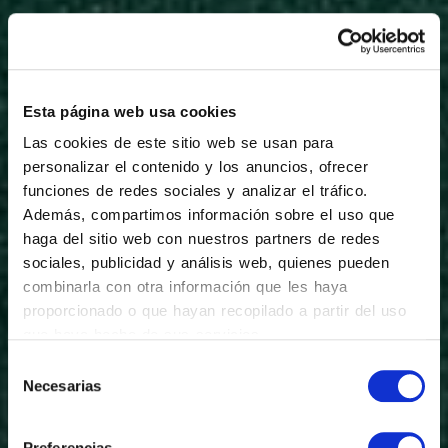
Esta página web usa cookies
Las cookies de este sitio web se usan para
personalizar el contenido y los anuncios, ofrecer
funciones de redes sociales y analizar el tráfico.
Además, compartimos información sobre el uso que
haga del sitio web con nuestros partners de redes
sociales, publicidad y análisis web, quienes pueden
combinarla con otra información que les haya
proporcionado o que hayan recopilado a partir del uso
que haya hecho de sus servicios.
Selección
Necesarias
de
consentimiento
Calidad certificada
Preferencias