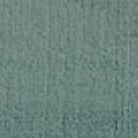
Soluciones
Plane
dobles
para el
tapizadas
Contract
TODOS LOS PRODUCTOS