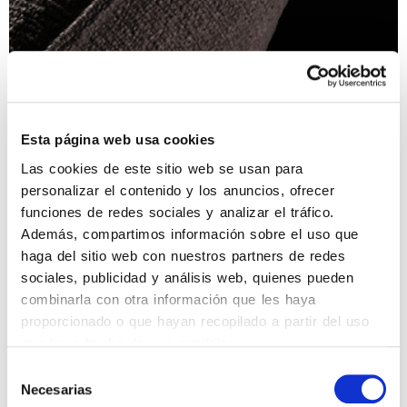
Mesillas de
living
noche y
BUSCAR
comodas
DISTRIBUIDORES
Programa de
camas
transformables
Cojines
Esta página web usa cookies
decorativos
Calidad sartorial
Ropa de cama
Las cookies de este sitio web se usan para
personalizar el contenido y los anuncios, ofrecer
Colchones y
somieres
funciones de redes sociales y analizar el tráfico.
ÁREA PRIVADA
Además, compartimos información sobre el uso que
#betterdreaming
#betterliving
haga del sitio web con nuestros partners de redes
sociales, publicidad y análisis web, quienes pueden
combinarla con otra información que les haya
proporcionado o que hayan recopilado a partir del uso
que haya hecho de sus servicios.
Selección
Necesarias
de
Descubra
Camas