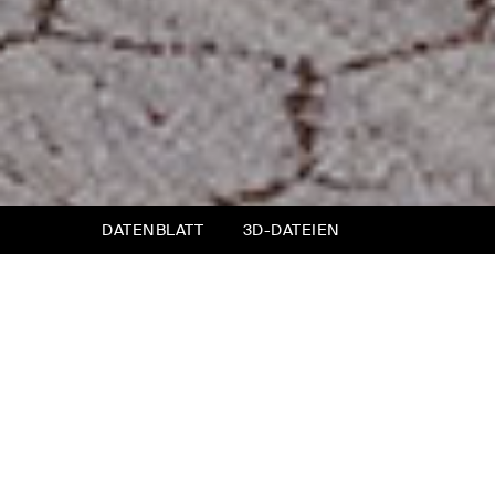
DATENBLATT
3D-DATEIEN
Sitzbank Opéra
Wozu braucht man eine Bank im
Schlafzimmer? Um Kleidungsstücke darauf
abzulegen, um sich kurz vor dem Hinlegen
hinzusetzen und um Wäsche darin zu
verstauen.