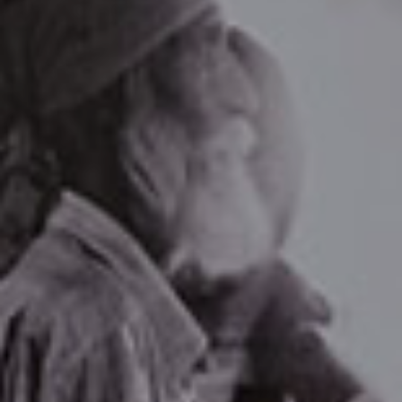
Contract-
Entdecken
Lösungen
Sie Plane
Gepolstertes
Doppelbett
ALLE PRODUKTE