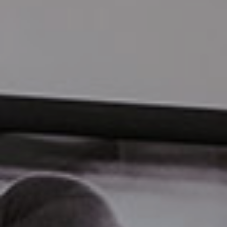
Kommoden
lösungen für
Einzelbetten-
den
HÄNDLER
programme
Wohnbereich
FINDEN
Dekorative
zierkissen
Betttücher,
Tagesdecken,
Steppdecken,
Modische Qualität
Bettbezüge,
Plaids…
Matratzen und
RESERVIERTER BEREICH
sprungrahmen
#betterdreaming
#betterliving