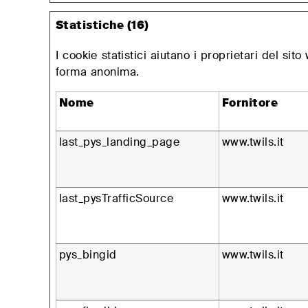
Statistiche (16)
I cookie statistici aiutano i proprietari del si
forma anonima.
Nome
Fornitore
last_pys_landing_page
www.twils.it
last_pysTrafficSource
www.twils.it
pys_bingid
www.twils.it