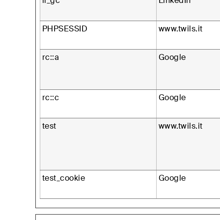
li_gc
LinkedIn
PHPSESSID
www.twils.it
rc::a
Google
rc::c
Google
test
www.twils.it
test_cookie
Google