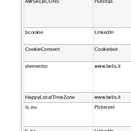
AWSALBCORS
Publitas
bcookie
LinkedIn
CookieConsent
Cookiebot
elementor
www.twils.it
HappyLocalTimeZone
www.twils.it
is_eu
Pinterest