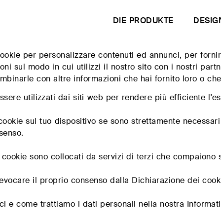
DIE PRODUKTE
DESIG
 cookie per personalizzare contenuti ed annunci, per forni
FACHLEUTE
oni sul modo in cui utilizzi il nostro sito con i nostri par
binarle con altre informazioni che hai fornito loro o che 
Sind Sie Architekt?
Sind Sie ein Händler?
sere utilizzati dai siti web per rendere più efficiente l'e
Contracting-Lösungen
kie sul tuo dispositivo se sono strettamente necessari pe
Konfigurator
nsenso.
en
ni cookie sono collocati da servizi di terzi che compaiono 
 den
evocare il proprio consenso dalla Dichiarazione dei cooki
Modische 
i e come trattiamo i dati personali nella nostra Informati
Gepolstertes Doppelbett
Contract-