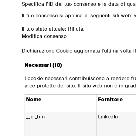
Specifica l’ID del tuo consenso e la data di qua
Matratzen und sprungrahmen
Il tuo consenso si applica ai seguenti siti web: 
#betterdreaming
#betterliving
Il tuo stato attuale: Rifiuta.
Modifica consenso
Dichiarazione Cookie aggiornata l'ultima volta
Necessari (18)
I cookie necessari contribuiscono a rendere fru
aree protette del sito. Il sito web non è in gr
Nome
Fornitore
__cf_bm
LinkedIn