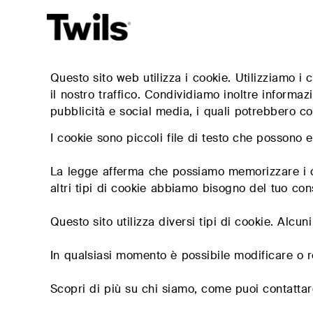
Questo sito web utilizza i cookie. Utilizziamo i
FIRMA
NEWS & TOOLS
DOPPELBETTEN
COUCHEN
il nostro traffico. Condividiamo inoltre informazi
EINZELBETTEN
SESSEL
pubblicità e social media, i quali potrebbero com
Made in Italy
Materialien
A—BOX UND KASTENBETT
POLET – SESSEL
Zertifizierte Qualität
Textile Index
I cookie sono piccoli file di testo che possono es
Täfelungen, boxspringbetten &
Puffs und Sitzbänke
Kontakt
Kataloge
kopfteile für die wandmontage
Stumme Diener und
La legge afferma che possiamo memorizzare i coo
Download
Sitzbänke und Armstühle
Tischchen
altri tipi di cookie abbiamo bisogno del tuo co
Nachrichten
Puffs und Sitzbänke
Dekorative zierkiss
Leitartikel
Nachttische und Kommoden
Bücherregal Set
Questo sito utilizza diversi tipi di cookie. Alcu
Social Media Assets
Betten-lösungen für
Einzelbetten-programme
Wohnbereich
Video
In qualsiasi momento è possibile modificare o r
Dekorative zierkissen
Betttücher, Tagesdecken,
HÄNDLER FINDEN
Scopri di più su chi siamo, come puoi contattarc
Steppdecken, Bettbezüge,
Plaids…