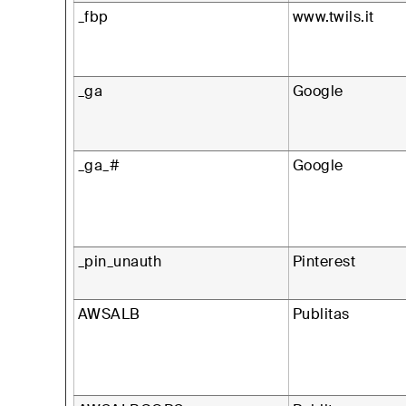
_fbp
www.twils.it
_ga
Google
_ga_#
Google
_pin_unauth
Pinterest
AWSALB
Publitas