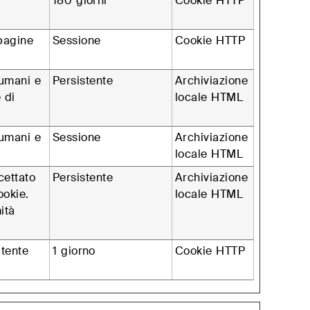
180 giorni
Cookie HTTP
 pagine
Sessione
Cookie HTTP
 umani e
Persistente
Archiviazione
 di
locale HTML
 umani e
Sessione
Archiviazione
locale HTML
cettato
Persistente
Archiviazione
ookie.
locale HTML
ità
utente
1 giorno
Cookie HTTP