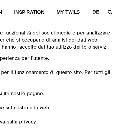
DE
N
INSPIRATION
MY TWILS
IT
re funzionalità dei social media e per analizzare
EN
tner che si occupano di analisi dei dati web,
FR
hanno raccolto dal tuo utilizzo dei loro servizi.
ES
sperienza per l'utente.
RU
r il funzionamento di questo sito. Per tutti gli
sulle nostre pagine.
e sul nostro sito web.
Qualität
va sulla privacy.
Lösungen
Entdecken Sie Plane