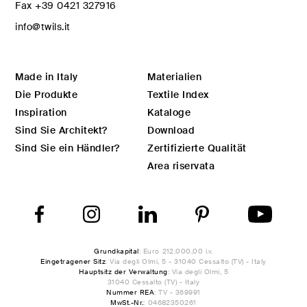
Fax
+39 0421 327916
info@twils.it
Made in Italy
Materialien
Die Produkte
Textile Index
Inspiration
Kataloge
Sind Sie Architekt?
Download
Sind Sie ein Händler?
Zertifizierte Qualität
Area riservata
Grundkapital
: Euro 212.000,00 i.v.
Eingetragener Sitz
: Via degli Olmi, 5 - 31040 Cessalto (TV) - Italy
Hauptsitz der Verwaltung
: Via degli Olmi, 5
31040 Cessalto (TV) - Italy
Nummer REA
: TV - 369991
MwSt.-Nr.
: 04682350261