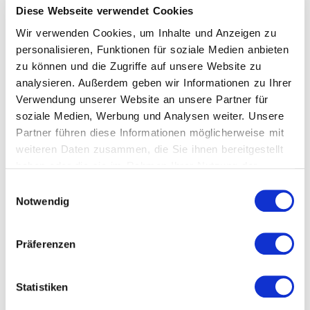
Diese Webseite verwendet Cookies
6 - Cat.
K
Wir verwenden Cookies, um Inhalte und Anzeigen zu
personalisieren, Funktionen für soziale Medien anbieten
Art. C10 GLOSS
zu können und die Zugriffe auf unsere Website zu
Art. D61 BOUCLÈ
analysieren. Außerdem geben wir Informationen zu Ihrer
Art. E35 SCHMOOZE
Verwendung unserer Website an unsere Partner für
Art. E36 MURMUR SMALL
soziale Medien, Werbung und Analysen weiter. Unsere
Art. E37 MURMUR BIG
Partner führen diese Informationen möglicherweise mit
Art. E46 DINARD
weiteren Daten zusammen, die Sie ihnen bereitgestellt
Art. E47 PORTLAND
haben oder die sie im Rahmen Ihrer Nutzung der
Art. E52 DECOR (only digital)
Dienste gesammelt haben.
Einwilligungsauswahl
Art. E53 DECOR (only digital)
Notwendig
Art. E54 PORTICCIO
Art. E57 DECOR (only digital)
Art. E58 DECOR (only digital)
Präferenzen
Art. E59 DECOR (only digital)
Art. E60 DECOR (only digital)
Statistiken
Art. E61 DECOR (only digital)
Art. E67 DECOR (only digital)