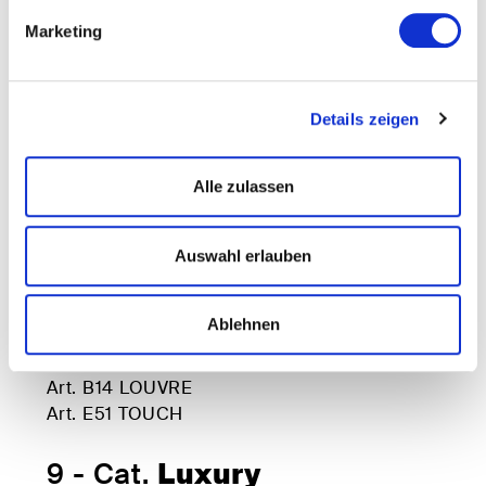
Art. E68 LIPARI
Marketing
Art. E69 CERTOSA
Art. E70 RODI
Art. E73 DECOR (only digital)
Details zeigen
Art. E76 DECOR (only digital)
Art. E83 SAHARA
Alle zulassen
7 - Cat.
E
Auswahl erlauben
Art. 832 METROPOLITAN
8 - Cat.
Plus
Ablehnen
Art. D71 SILK
Art. B14 LOUVRE
Art. E51 TOUCH
9 - Cat.
Luxury