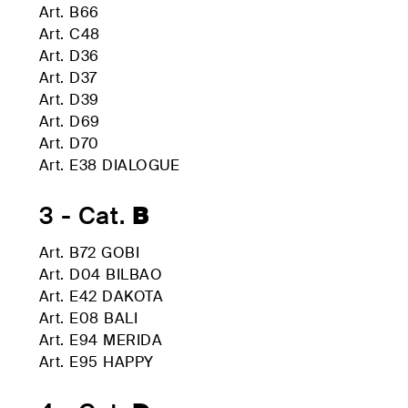
Kommoden
lösungen für
Art. B66
Einzelbetten-
den
Art. C48
HÄNDLER
programme
Wohnbereich
Art. D36
FINDEN
Dekorative
Art. D37
zierkissen
Art. D39
Betttücher,
Art. D69
Tagesdecken,
Art. D70
Steppdecken,
Modische Qualität
Art. E38 DIALOGUE
Bettbezüge,
Plaids…
3 - Cat.
B
Matratzen und
RESERVIERTER BEREICH
sprungrahmen
Art. B72 GOBI
Art. D04 BILBAO
#betterdreaming
#betterliving
Art. E42 DAKOTA
Art. E08 BALI
Art. E94 MERIDA
Art. E95 HAPPY