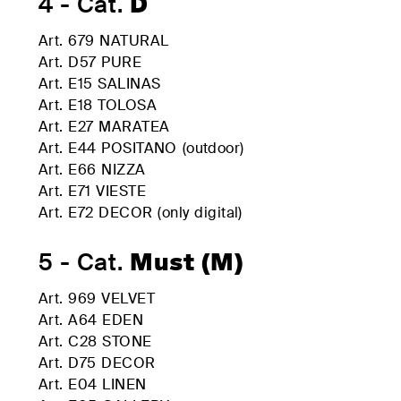
4 - Cat.
D
Contract-
Entdecken
Lösungen
Sie Plane
Gepolstertes
Art. 679 NATURAL
Doppelbett
Art. D57 PURE
Art. E15 SALINAS
Art. E18 TOLOSA
Art. E27 MARATEA
ALLE PRODUKTE
Art. E44 POSITANO (outdoor)
Art. E66 NIZZA
Art. E71 VIESTE
Art. E72 DECOR (only digital)
5 - Cat.
Must (M)
Art. 969 VELVET
Art. A64 EDEN
Art. C28 STONE
Art. D75 DECOR
Art. E04 LINEN