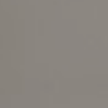
Contract-
Entdecken
Lösungen
Sie Plane
Gepolstertes
Doppelbett
ALLE PRODUKTE