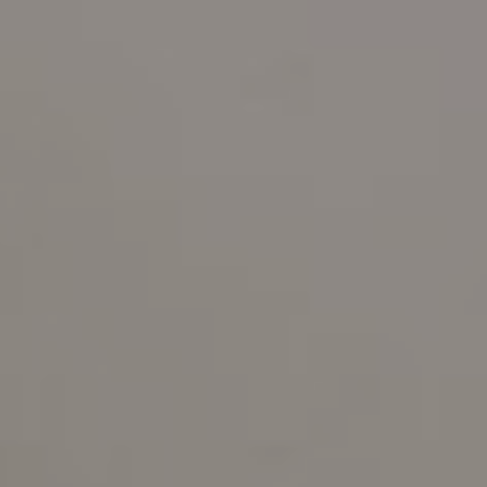
Kommoden
lösungen für
Einzelbetten-
den
HÄNDLER
programme
Wohnbereich
FINDEN
Dekorative
zierkissen
Betttücher,
Tagesdecken,
Steppdecken,
Modische Qualität
Bettbezüge,
Plaids…
Matratzen und
RESERVIERTER BEREICH
sprungrahmen
#betterdreaming
#betterliving