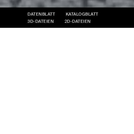
DATENBLATT
KATALOGBLATT
3D-DATEIEN
2D-DATEIEN
Opéra
Ein Bett, das der Bühne in einem Theater
gleicht und Ihre Träume in Szene setzt. Das ist
Opéra: Ein elegantes, schlichtes Kopfteil mit
leichten Steppnähten, die an die weichen
Falten eines Bühnenvorhangs erinnern.
Aufgrund der üppigen Dimensionen lassen sich
die seitlichen Flügel in unterschiedlichen
Winkeln positionieren. Weit geöffnet, in Linie
und effektvoll. Oder eher geschlossen, sodass
sie das Bett praktisch umarmen.