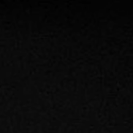
Contract-
Entdecken
Lösungen
Sie Plane
Gepolstertes
Doppelbett
ALLE PRODUKTE