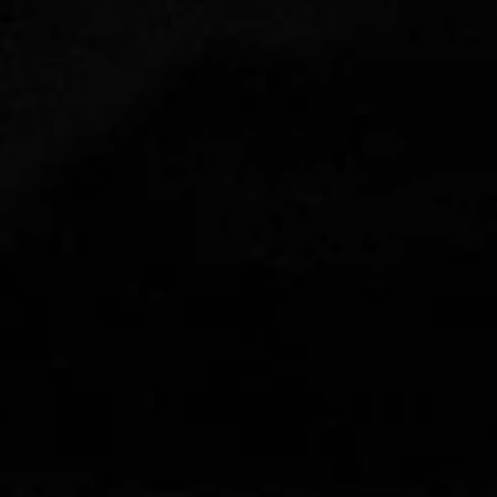
Kommoden
lösungen für
Einzelbetten-
den
HÄNDLER
programme
Wohnbereich
FINDEN
Dekorative
zierkissen
Betttücher,
Tagesdecken,
Steppdecken,
Modische Qualität
Bettbezüge,
Plaids…
Matratzen und
RESERVIERTER BEREICH
sprungrahmen
#betterdreaming
#betterliving