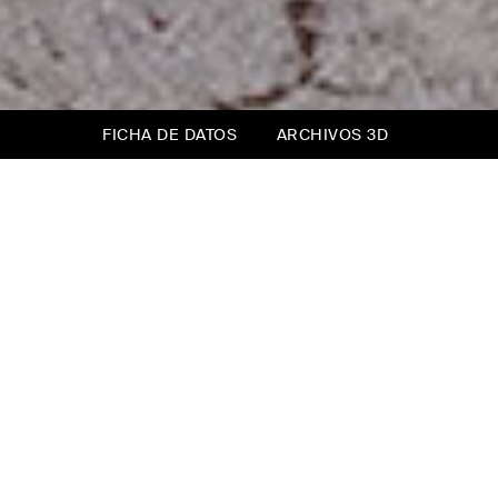
FICHA DE DATOS
ARCHIVOS 3D
Banqueta Opéra
¿Para qué se utiliza una banqueta en el
dormitorio? Para apoyar la ropa, para hacer
una pausa antes de acostarse, para guardar la
ropa de cama.
La Banqueta Opéra se inspira en la cama del
mismo nombre, trasladando el ritmo
cadenciado de las divisiones del cabecero a