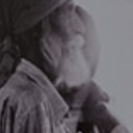
Soluciones
Plane
dobles
para el
tapizadas
Contract
TODOS LOS PRODUCTOS