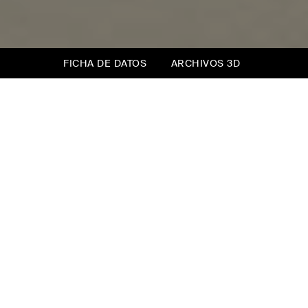
FICHA DE DATOS
ARCHIVOS 3D
Be-Max
Be-Max es una cama que incluye 4 modelos de
cama diferentes, diseñados para ofrecer
soluciones cómodas, bonitas y prácticas para
optimizar el espacio, jugar con la imaginación,
crear un ambiente para compartir con los
amigos durante el día, íntimo y confortable por
la noche.
Be-Max es personalizable y capaz de
adaptarse a todas las necesidades y, sobre