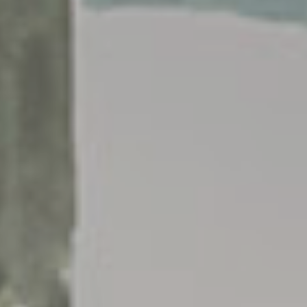
Soluciones
Plane
dobles
para el
tapizadas
Contract
TODOS LOS PRODUCTOS