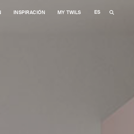
ES
N
INSPIRACIÓN
MY TWILS
IT
EN
FR
DE
RU
rtorial
 para el Contract
Descubra Plane