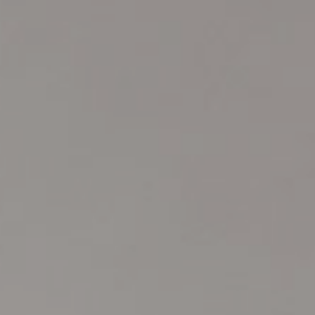
Colchones y somieres
#betterdreaming
#betterliving