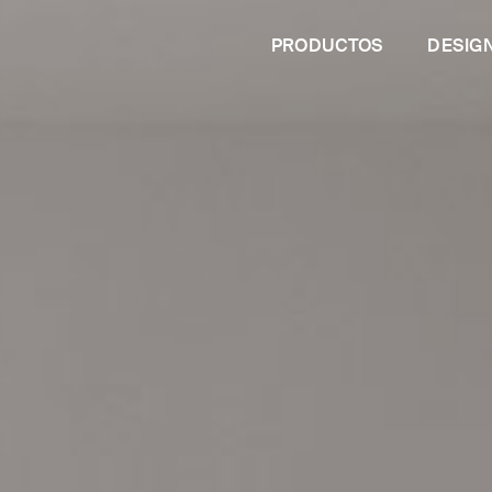
PRODUCTOS
DESIG
PROFESIONALES
¿Eres un arquitecto?
R
¿Eres un distribuidor
Soluciones para el Contract
galanes de
Configurador
Calidad sa
Camas dobles tapizadas
Soluciones