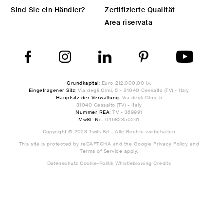
Sind Sie ein Händler?
Zertifizierte Qualität
Area riservata
Grundkapital
: Euro 212.000,00 i.v.
Eingetragener Sitz
: Via degli Olmi, 5 - 31040 Cessalto (TV) - Italy
Hauptsitz der Verwaltung
: Via degli Olmi, 5
31040 Cessalto (TV) - Italy
Nummer REA
: TV - 369991
MwSt.-Nr.
: 04682350261
Copyright © 2023 Twils Srl - Alle Rechte vorbehalten
This site is protected by reCAPTCHA and the Google
Privacy Policy
and
Terms of Service
apply.
Datenschutz
Cookie-Politik
Whistleblowing
Credits