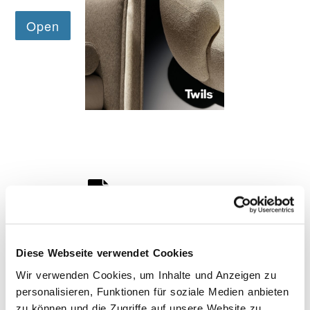
Kommoden
lösungen für
Einzelbetten-
den
HÄNDLER
programme
Wohnbereich
FINDEN
Dekorative
zierkissen
Betttücher,
Tagesdecken,
Steppdecken,
Modische Qualität
Bettbezüge,
Plaids…
Matratzen und
RESERVIERTER BEREICH
sprungrahmen
herunterladen
#betterdreaming
#betterliving
Diese Webseite verwendet Cookies
Wir verwenden Cookies, um Inhalte und Anzeigen zu
personalisieren, Funktionen für soziale Medien anbieten
zu können und die Zugriffe auf unsere Website zu