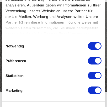
Contract-
Entdecken
analysieren. Außerdem geben wir Informationen zu Ihrer
Lösungen
Sie Plane
Gepolstertes
Verwendung unserer Website an unsere Partner für
Doppelbett
soziale Medien, Werbung und Analysen weiter. Unsere
Abonnieren Sie den
Partner führen diese Informationen möglicherweise mit
Newsletter und bleiben Sie
weiteren Daten zusammen, die Sie ihnen bereitgestellt
ALLE PRODUKTE
haben oder die sie im Rahmen Ihrer Nutzung der
auf dem Laufenden über
Dienste gesammelt haben.
Einwilligungsauswahl
Notwendig
Twils Neuigkeiten
Präferenzen
Email
(erforderlich)
Statistiken
Marketing