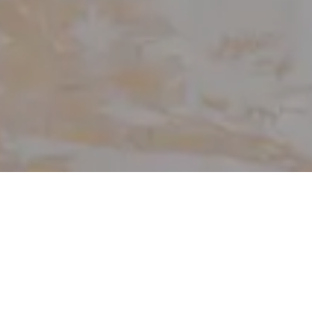
Nel cuore della Sicilia, tra la solidità della
materia e la mutevolezza del riverbero
mediterraneo, prende forma
Casa Luce e
Materia
: un progetto residenziale firmato da
Mine Architettura
. Uno spazio dove struttura