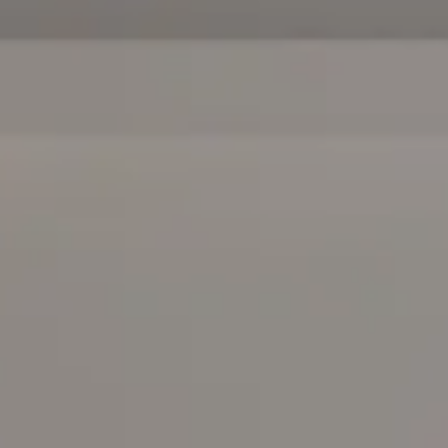
Scopri
Plane
Soluzioni
per il
I letti
contract
matrimoniali
imbottiti
TUTTI I PRODOTTI