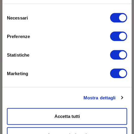
Selezione
Nel nome della luce
Necessari
del
consenso
e del silenzio
Preferenze
Sicilia
Statistiche
Marketing
Mostra dettagli
Accetta tutti