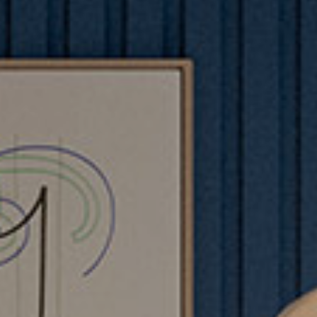
Matratzen und sprungrahmen
#betterdreaming
#betterliving