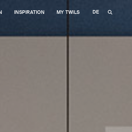
DE
N
INSPIRATION
MY TWILS
IT
EN
FR
ES
RU
Qualität
Lösungen
Entdecken Sie Plane