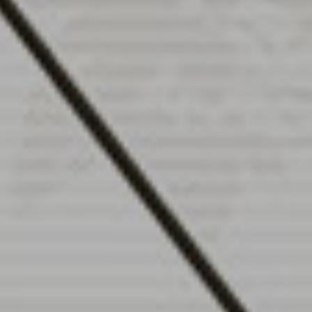
Contract-
Entdecken
Lösungen
Sie Plane
Gepolstertes
Doppelbett
ALLE PRODUKTE