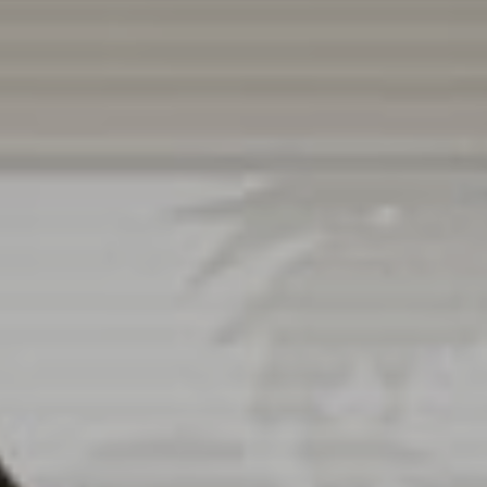
Kommoden
lösungen für
Einzelbetten-
den
HÄNDLER
programme
Wohnbereich
FINDEN
Dekorative
zierkissen
Betttücher,
Tagesdecken,
Steppdecken,
Modische Qualität
Bettbezüge,
Plaids…
Matratzen und
RESERVIERTER BEREICH
sprungrahmen
#betterdreaming
#betterliving