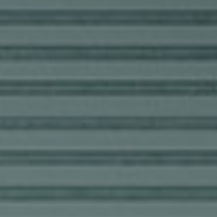
Contract-
Entdecken
Lösungen
Sie Plane
Gepolstertes
Doppelbett
ALLE PRODUKTE