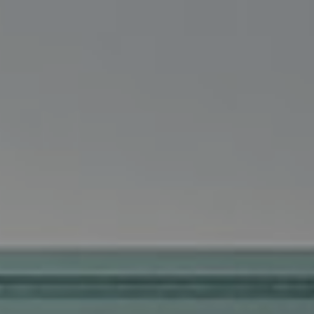
Kommoden
lösungen für
Einzelbetten-
den
HÄNDLER
programme
Wohnbereich
FINDEN
Dekorative
zierkissen
Betttücher,
Tagesdecken,
Steppdecken,
Modische Qualität
Bettbezüge,
Plaids…
Matratzen und
RESERVIERTER BEREICH
sprungrahmen
#betterdreaming
#betterliving