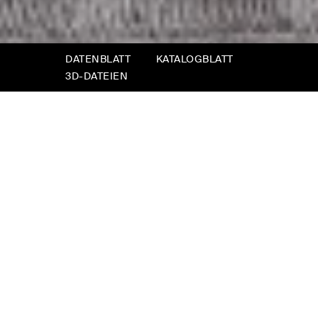
DATENBLATT
KATALOGBLATT
3D-DATEIEN
Frick
Ein schlichter, klar umrissener Bettrahmen, der
praktisch den Boden berührt. Ein Kopfteil, das
mit den übereinander angeordneten Ebenen
von Kulissen spielt, die so versetzt sind, wie
gewisse Bühnenbilder des japanischen
Theaters.
Eine gewollt schlichte Struktur mit maßvollem
Platzbedarf, die den Luxus eines abziehbaren