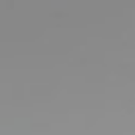
Kommoden
lösungen für
Einzelbetten-
den
HÄNDLER
programme
Wohnbereich
FINDEN
Dekorative
zierkissen
Betttücher,
Tagesdecken,
Steppdecken,
Modische Qualität
Bettbezüge,
Plaids…
Matratzen und
RESERVIERTER BEREICH
sprungrahmen
#betterdreaming
#betterliving