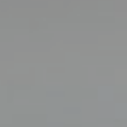
Contract-
Entdecken
Lösungen
Sie Plane
Gepolstertes
Doppelbett
ALLE PRODUKTE