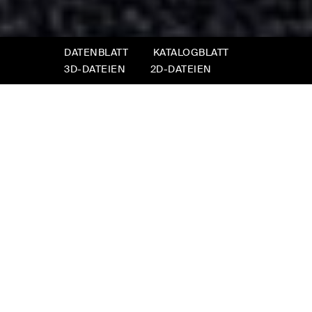
DATENBLATT
KATALOGBLATT
3D-DATEIEN
2D-DATEIEN
Nathan
Nathan bevorzugt eine große Freiheit der
Komposition. Die klare Struktur kann durch die
Anzahl der Daunenkissen, die darauf gelegt
werden, verschönert und personalisiert
werden.
Sie können bewegt und auf unzählige
verschiedene Arten verwendet werden, je nach
Tageszeit, Standort und Innenarchitektur. Es
kann lässig und reichlich oder einfacher und