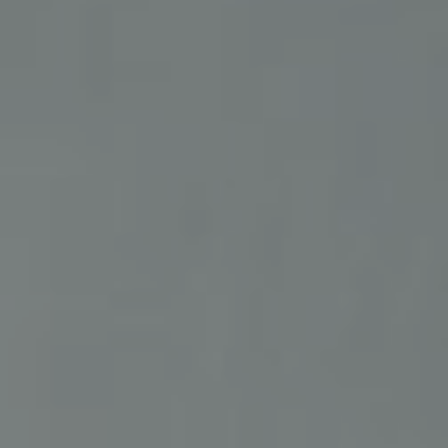
Kommoden
lösungen für
Einzelbetten-
den
HÄNDLER
programme
Wohnbereich
FINDEN
Dekorative
zierkissen
Betttücher,
Tagesdecken,
Steppdecken,
Modische Qualität
Bettbezüge,
Plaids…
Matratzen und
RESERVIERTER BEREICH
sprungrahmen
#betterdreaming
#betterliving