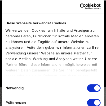
Contract-
Entdecken
Lösungen
Sie Plane
Gepolstertes
Doppelbett
mögen Sie Sail Sommier?
Diese Webseite verwendet Cookies
Wir verwenden Cookies, um Inhalte und Anzeigen zu
ALLE PRODUKTE
personalisieren, Funktionen für soziale Medien anbieten
es teilen
zu können und die Zugriffe auf unsere Website zu
analysieren. Außerdem geben wir Informationen zu Ihrer
Verwendung unserer Website an unsere Partner für
Suche nach dem nächstgelegenen Händler
soziale Medien, Werbung und Analysen weiter. Unsere
Informationen anfordern
Partner führen diese Informationen möglicherweise mit
weiteren Daten zusammen, die Sie ihnen bereitgestellt
haben oder die sie im Rahmen Ihrer Nutzung der
Dienste gesammelt haben.
Einwilligungsauswahl
Notwendig
Präferenzen
Abonnieren Sie den