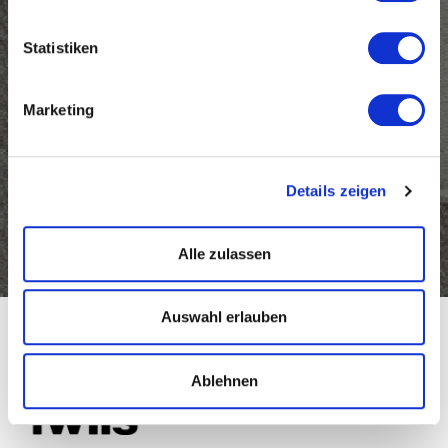
Newsletter und bleiben Sie
Statistiken
auf dem Laufenden über
Twils Neuigkeiten
Marketing
Email
Details zeigen
(erforderlich)
Alle zulassen
Auswahl erlauben
Ablehnen