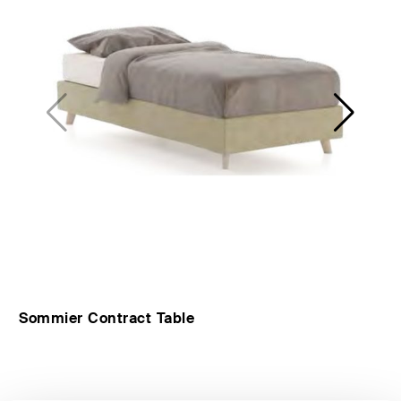
Kommoden
lösungen für
Einzelbetten-
den
HÄNDLER
programme
Wohnbereich
FINDEN
Dekorative
zierkissen
Betttücher,
Tagesdecken,
Steppdecken,
Modische Qualität
Bettbezüge,
Plaids…
Matratzen und
RESERVIERTER BEREICH
sprungrahmen
#betterdreaming
#betterliving
Sommier Contract Table