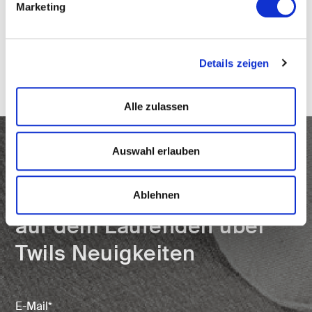
Marketing
Details zeigen
Coffee table Fizz
Alle zulassen
Auswahl erlauben
Abonnieren Sie den
Newsletter und bleiben Sie
Ablehnen
auf dem Laufenden über
Twils Neuigkeiten
Email
(erforderlich)