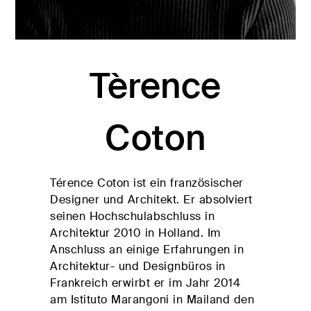
Kommoden
lösungen für
Einzelbetten-
den
HÄNDLER
programme
Wohnbereich
FINDEN
Dekorative
zierkissen
Tèrence
Betttücher,
Tagesdecken,
Steppdecken,
Modische Qualität
Coton
Bettbezüge,
Plaids…
Matratzen und
RESERVIERTER BEREICH
sprungrahmen
Térence Coton ist ein französischer
Designer und Architekt. Er absolviert
#betterdreaming
#betterliving
seinen Hochschulabschluss in
Architektur 2010 in Holland. Im
Anschluss an einige Erfahrungen in
Architektur- und Designbüros in
Frankreich erwirbt er im Jahr 2014
am Istituto Marangoni in Mailand den