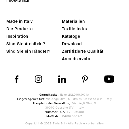
info@twils.it
Made in Italy
Materialien
Die Produkte
Textile Index
Inspiration
Kataloge
Sind Sie Architekt?
Download
Sind Sie ein Händler?
Zertifizierte Qualität
Area riservata
Grundkapital
: Euro 212.000,00 i.v.
Eingetragener Sitz
: Via degli Olmi, 5 - 31040 Cessalto (TV) - Italy
Hauptsitz der Verwaltung
: Via degli Olmi, 5
31040 Cessalto (TV) - Italy
Nummer REA
: TV - 369991
MwSt.-Nr.
: 04682350261
Copyright © 2023 Twils Srl - Alle Rechte vorbehalten