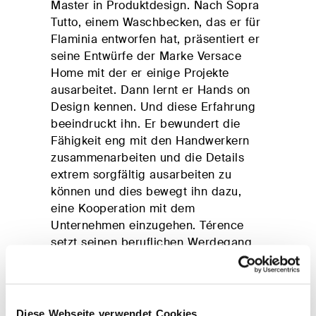
Master in Produktdesign. Nach Sopra
Contract-
Entdecken
Tutto, einem Waschbecken, das er für
Lösungen
Sie Plane
Gepolstertes
Flaminia entworfen hat, präsentiert er
Doppelbett
seine Entwürfe der Marke Versace
Home mit der er einige Projekte
ausarbeitet. Dann lernt er Hands on
ALLE PRODUKTE
Design kennen. Und diese Erfahrung
beeindruckt ihn. Er bewundert die
Fähigkeit eng mit den Handwerkern
zusammenarbeiten und die Details
extrem sorgfältig ausarbeiten zu
können und dies bewegt ihn dazu,
eine Kooperation mit dem
Unternehmen einzugehen. Térence
setzt seinen beruflichen Werdegang
fort, indem er seine Projekte an der
rationalen holländischen Methode, an
der französischen Eleganz und am
raffinierten Made in Italy orientiert.
Diese Webseite verwendet Cookies