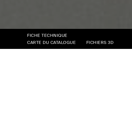
FICHE TECHNIQUE
CARTE DU CATALOGUE
FICHIERS 3D
Medea
Medea est un lit de conte de fées, au sens le
plus précis du terme. La silhouette de la tête
de lit rappelle les formes luxueuses des décors
princiers, traduites dans un style plus simple et
plus moderne. La mémoire revient
inévitablement aux images de contes de fées,
à l’élégance somptueuse de lits qui semblent