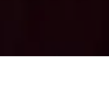
Le
Palazzo Leosini
est un édifice d’un
charme rare et d’une histoire ancienne, situé
dans la ville de L’Aquila. C’est ici qu’a pris
forme une structure d’accueil qui se distingue
par l’élégance de ses chambres, la qualité de
ses services et le professionnalisme d’une