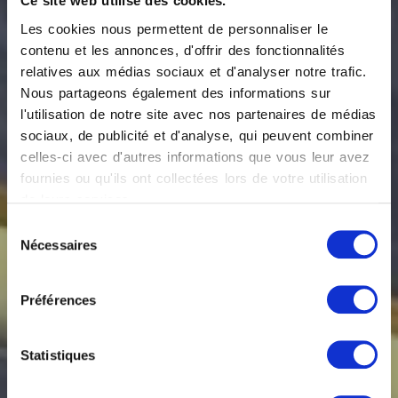
Ce site web utilise des cookies.
Les cookies nous permettent de personnaliser le
contenu et les annonces, d'offrir des fonctionnalités
relatives aux médias sociaux et d'analyser notre trafic.
Nous partageons également des informations sur
l'utilisation de notre site avec nos partenaires de médias
sociaux, de publicité et d'analyse, qui peuvent combiner
celles-ci avec d'autres informations que vous leur avez
fournies ou qu'ils ont collectées lors de votre utilisation
de leurs services.
Sélection
Ginevra Boutique
Nécessaires
du
Rooms : habiter la
consentement
beauté chaque jour
Préférences
L'Aquila, IT
Statistiques