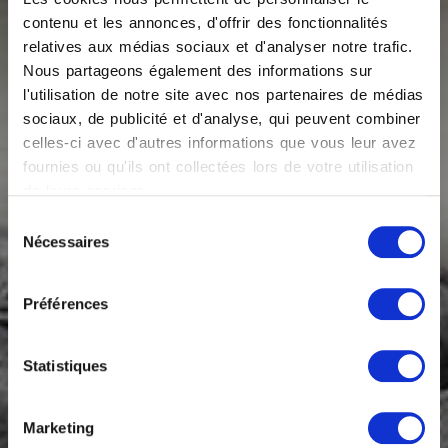
contenu et les annonces, d'offrir des fonctionnalités
relatives aux médias sociaux et d'analyser notre trafic.
Nous partageons également des informations sur
l'utilisation de notre site avec nos partenaires de médias
sociaux, de publicité et d'analyse, qui peuvent combiner
celles-ci avec d'autres informations que vous leur avez
fournies ou qu'ils ont collectées lors de votre utilisation
de leurs services.
Sélection
Nécessaires
du
Matelas à ressorts
consentement
ensachés
Préférences
Statistiques
Marketing