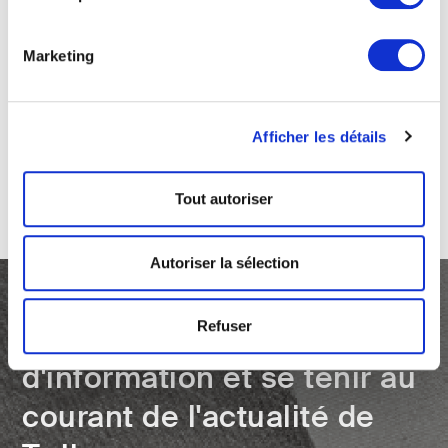
Marketing
Afficher les détails
Frick
Meneghello Paolelli Associati
Tout autoriser
Autoriser la sélection
Refuser
s'inscrire à la lettre
d'information et se tenir au
courant de l'actualité de