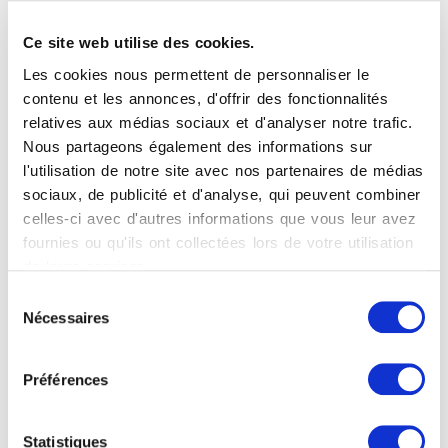
Awards, 2 références dans l’ADI
Design Index, 2 mentions spéciales
Ce site web utilise des cookies.
pour le German Design Award et 6
Les cookies nous permettent de personnaliser le
mentions au Young & Design.
contenu et les annonces, d'offrir des fonctionnalités
relatives aux médias sociaux et d'analyser notre trafic.
Nous partageons également des informations sur
l'utilisation de notre site avec nos partenaires de médias
sociaux, de publicité et d'analyse, qui peuvent combiner
produits connexes
celles-ci avec d'autres informations que vous leur avez
fournies ou qu'ils ont collectées lors de votre utilisation
de leurs services.
Sélection
Nécessaires
du
consentement
Préférences
Statistiques