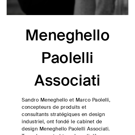
Set
convertibles
Solutions de
Coussins de
TROUVER DES
lits pour le
décoration
DÉTAILLANTS
living
d’intérieur
Meneghello
Linge de lit
Matelas et
sommiers
Paolelli
Qualité artisanale
#betterdreaming
#betterliving
Associati
ZONE RÉSERVÉE
Sandro Meneghello et Marco Paolelli,
concepteurs de produits et
Découvrez
Lits
consultants stratégiques en design
Fournitures
Plane
doubles
industriel, ont fondé le cabinet de
hôtelières
rembourrés
et
design Meneghello Paolelli Associati.
collectivités