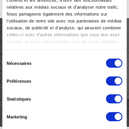
contenu et les annonces, d'offrir des fonctionnalités
relatives aux médias sociaux et d'analyser notre trafic.
Nous partageons également des informations sur
l'utilisation de notre site avec nos partenaires de médias
TOUS LES PRODUITS
sociaux, de publicité et d'analyse, qui peuvent combiner
celles-ci avec d'autres informations que vous leur avez
s'inscrire à la lettre
fournies ou qu'ils ont collectées lors de votre utilisation
de leurs services.
d'information et se tenir au
Sélection
courant de l'actualité de
Nécessaires
du
consentement
Twils
Préférences
Email
(Nécessaire)
Statistiques
Marketing