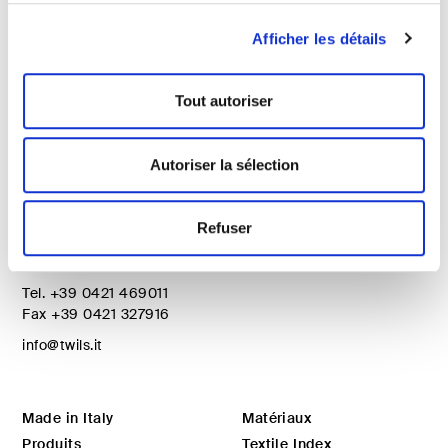
Afficher les détails
Tout autoriser
Autoriser la sélection
Twils Srl
Via degli Olmi, 5
Refuser
31040 – Cessalto (TV)
Italy
Tel.
+39 0421 469011
Fax
+39 0421 327916
info@twils.it
Made in Italy
Matériaux
Produits
Textile Index