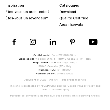
Inspiration
Catalogues
Êtes-vous un architecte ?
Download
Êtes-vous un revendeur?
Qualité Certifiée
Area riservata
Capital social
: Euro 212.000,00 i.v.
Siège social
: Via degli Olmi, 5 - 31040 Cessalto (TV) - Italy
Siège administratif
: Via degli Olmi, 5
31040 Cessalto (TV) - Italy
Numéro REA
: TV - 369991
Numéro de TVA
: 04682350261
Copyright © 2023 Twils Srl - Tous droits réservés
This site is protected by reCAPTCHA and the Google
Privacy Policy
and
Terms of Service
apply.
Politique de confidentialité
Politique des cookies
Whistleblowing
Crédits