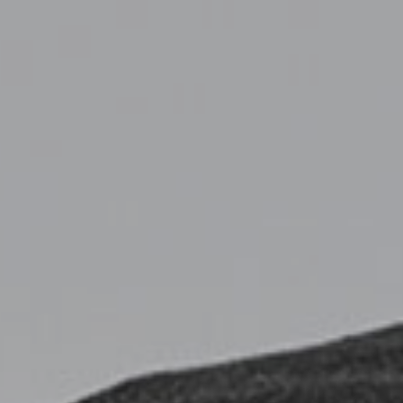
Постельные принадлежности
Матрасы и основания
#betterdreaming
#betterliving