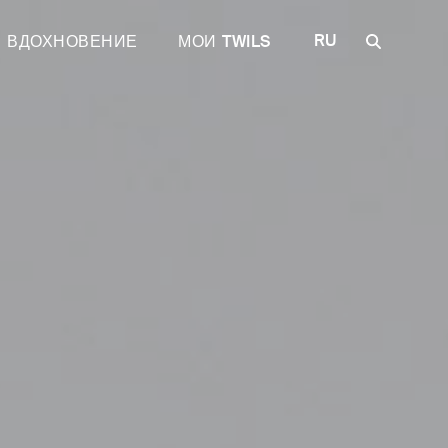
RU
ВДОХНОВЕНИЕ
МОИ TWILS
IT
EN
FR
DE
ES
одежды
ные решения
Откройте для себя Plane