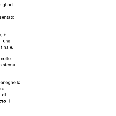
igliori
,
sentato
o, è
i una
finale.
 molte
 sistema
eneghello
lo
a di
tto
il