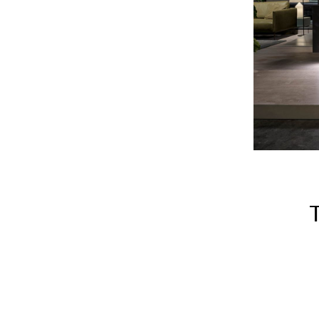
Biancheria, copriletti,
trapunte, sacchi copripiumino
Materassi e reti
#betterdreaming
#betterliving