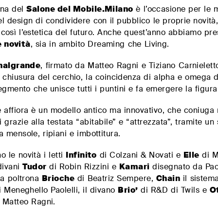
ana del
Salone del Mobile.Milano
è l’occasione per le m
l design di condividere con il pubblico le proprie novità
così l’estetica del futuro. Anche quest’anno abbiamo pre
 novit
à
, sia in ambito Dreaming che Living.
nalgrande
, firmato da Matteo Ragni e Tiziano Carnielett
 chiusura del cerchio, la coincidenza di alpha e omega d
segmento che unisce tutti i puntini e fa emergere la figura 
 affiora è un modello antico ma innovativo, che coniuga
i grazie alla testata “abitabile” e “attrezzata”, tramite un
a mensole, ripiani e imbottitura.
 le novità i letti
Infinito
di Colzani & Novati e
Elle
di M
 divani
Tudor
di Robin Rizzini e
Kamari
disegnato da Pao
 la poltrona
Brioche
di Beatriz Sempere,
Chain
il sistem
di Meneghello Paolelli, il divano
Brio’
di R&D di Twils e
O
i Matteo Ragni.