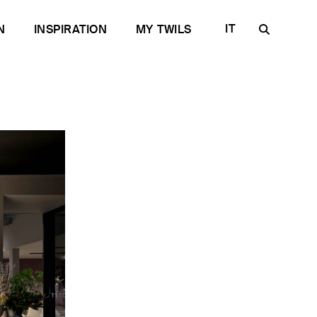
IT
N
INSPIRATION
MY TWILS
EN
FR
DE
ES
RU
rtoriale
per il contract
Scopri Plane