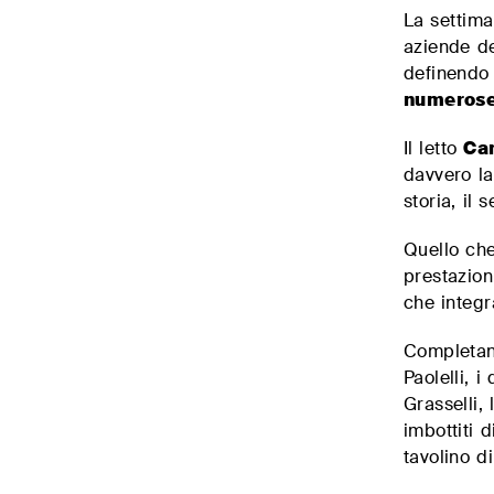
La settim
aziende de
definendo 
numerose
Il letto
Ca
davvero la
storia, il 
Quello che
prestazion
che integr
Completano
Paolelli, i
Grasselli,
imbottiti 
tavolino d