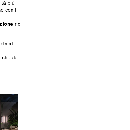
ltà più
e con il
azione
nel
 stand
i che da