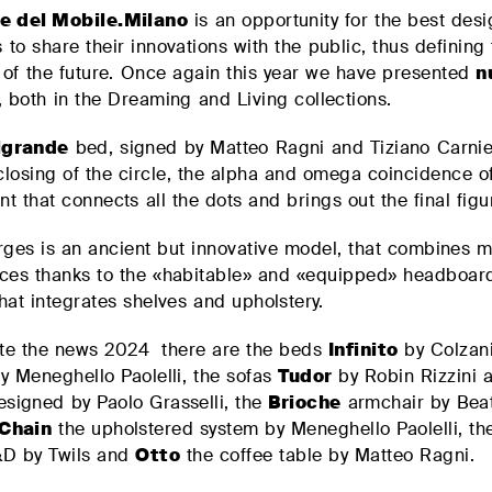
e del Mobile.Milano
is an opportunity for the best desi
to share their innovations with the public, thus defining
 of the future. Once again this year we have presented
n
, both in the Dreaming and Living collections.
lgrande
bed, signed by Matteo Ragni and Tiziano Carniel
 closing of the circle, the alpha and omega coincidence of
t that connects all the dots and brings out the final figu
ges is an ancient but innovative model, that combines 
ces thanks to the «habitable» and «equipped» headboard
hat integrates shelves and upholstery.
te the news 2024 there are the beds
Infinito
by Colzani
y Meneghello Paolelli, the sofas
Tudor
by Robin Rizzini 
signed by Paolo Grasselli, the
Brioche
armchair by Beat
Chain
the upholstered system by Meneghello Paolelli, t
&D by Twils and
Otto
the coffee table by Matteo Ragni.