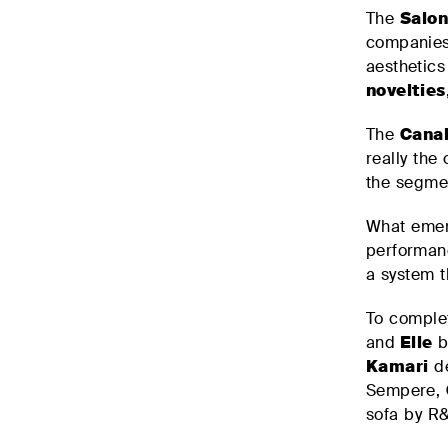
The
Salon
companies 
aesthetics
novelties
The
Cana
really the
the segmen
What emer
performan
a system t
To comple
and
Elle
b
Kamari
de
Sempere,
sofa by R