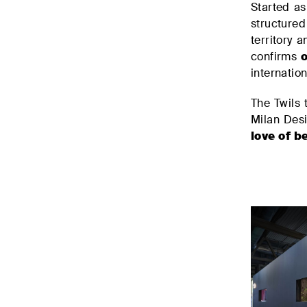
Started as
structured
territory 
confirms
internatio
The Twils 
Milan Desi
love of b