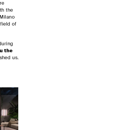
re
th the
.Milano
field of
during
u the
ished us.