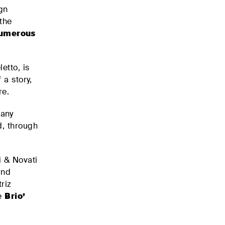
gn
 the
umerous
etto, is
 a story,
re.
many
, through
 & Novati
and
riz
he
Brio’