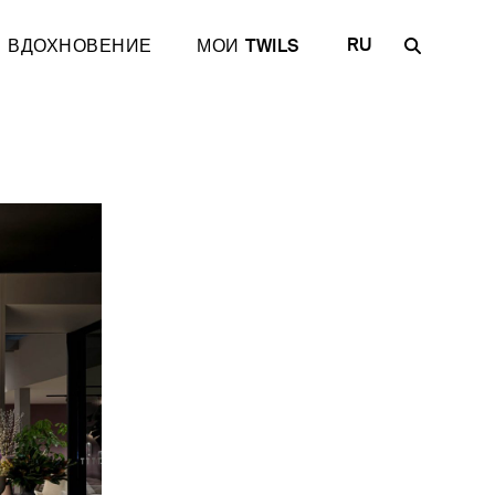
RU
ВДОХНОВЕНИЕ
МОИ TWILS
IT
EN
FR
DE
ES
одежды
ные решения
Откройте для себя Plane