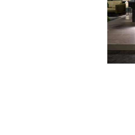
Постельные принадлежности
Матрасы и основания
#betterdreaming
#betterliving