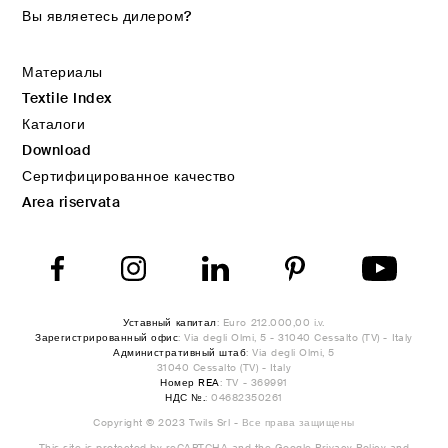
Вы являетесь дилером?
Материалы
Textile Index
Каталоги
Download
Сертифицированное качество
Area riservata
Уставный капитал
: Euro 212.000,00 i.v.
Зарегистрированный офис
: Via degli Olmi, 5 - 31040 Cessalto (TV) - Italy
Административный штаб
: Via degli Olmi, 5
31040 Cessalto (TV) - Italy
Номер REA
: TV - 369991
НДС №.
: 04682350261
Copyright © 2023 Twils Srl - Все права защищены
This site is protected by reCAPTCHA and the Google
Privacy Policy
and