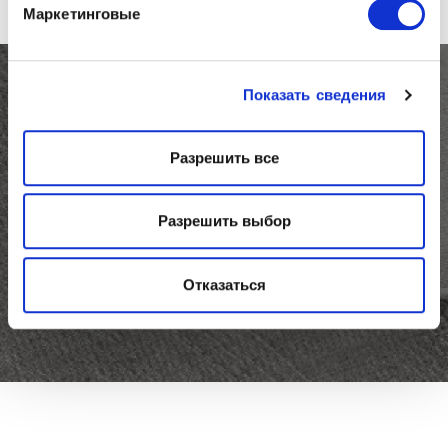
Маркетинговые
Показать сведения
Подпишитесь на рассылку
и будьте в курсе новостей
Разрешить все
Twils
Разрешить выбор
Email
(Обязательно)
Отказаться