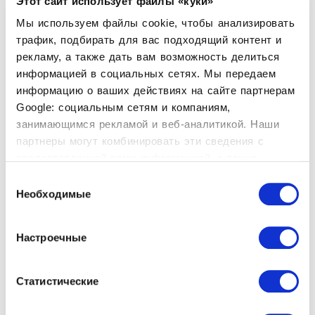
сопутствующие товары
Этот сайт использует файлы «куки»
Мы используем файлы cookie, чтобы анализировать
трафик, подбирать для вас подходящий контент и
рекламу, а также дать вам возможность делиться
информацией в социальных сетях. Мы передаем
информацию о ваших действиях на сайте партнерам
Google: социальным сетям и компаниям,
занимающимся рекламой и веб-аналитикой. Наши
партнеры могут комбинировать эти сведения с
предоставленной вами информацией, а также
данными, которые они получили при использовании
Выбор
вами их сервисов.
Необходимые
согласия
Настроечные
Статистические
Etan
Robin Rizzini