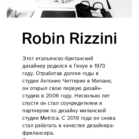
Тумбочки И
гостиной
ПОИСК РОЗНИЧНЫХ
Комоды
ПРОДАВЦОВ
Односпальные
кровати а-
программа
Robin Rizzini
Декоративные
подушки
Качество одежды
Постельные
принадлежности
Этот итальянско-британский
Матрасы и
дизайнер родился в Генуе в 1973
ЧАСТНАЯ ЗОНА
основания
году. Отработав долгие годы в
студии Антонио Читтерио в Милане,
#betterdreaming
#betterliving
он открыл свою первую дизайн-
студию в 2006 году. Несколько лет
спустя он стал соучредителем и
партнером по дизайну миланской
студии Metrica. С 2019 года он снова
стал работать в качестве дизайнера-
фрилансера.
Откройте