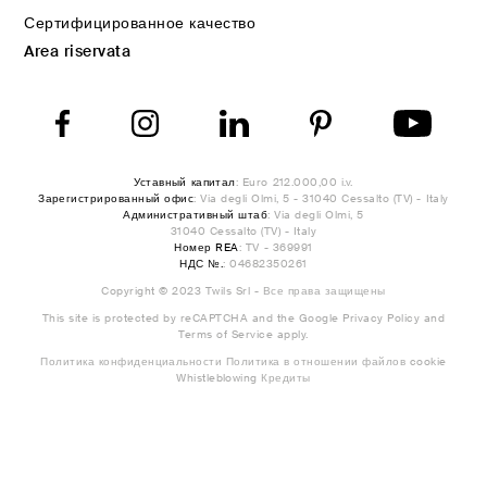
Сертифицированное качество
Area riservata
Уставный капитал
: Euro 212.000,00 i.v.
Зарегистрированный офис
: Via degli Olmi, 5 - 31040 Cessalto (TV) - Italy
Административный штаб
: Via degli Olmi, 5
31040 Cessalto (TV) - Italy
Номер REA
: TV - 369991
НДС №.
: 04682350261
Copyright © 2023 Twils Srl - Все права защищены
This site is protected by reCAPTCHA and the Google
Privacy Policy
and
Terms of Service
apply.
Политика конфиденциальности
Политика в отношении файлов cookie
Whistleblowing
Кредиты