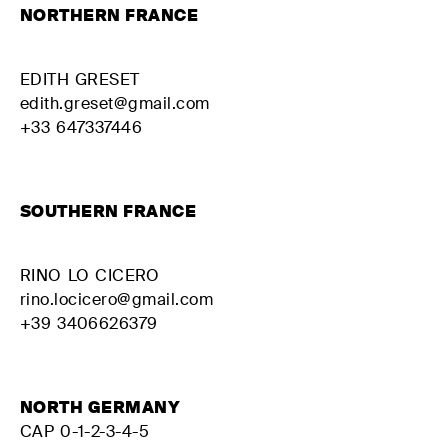
для себя
NORTHERN FRANCE
Контрактные
Мягкие
Plane
решения
двуспальные
кровати
EDITH GRESET
edith.greset@gmail.com
+33 647337446
ВСЯ
SOUTHERN FRANCE
RINO LO CICERO
rino.locicero@gmail.com
+39 3406626379
NORTH GERMANY
CAP 0-1-2-3-4-5