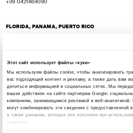
+39 0421469090
FLORIDA, PANAMA, PUERTO RICO
ULRIK AARHUS
ulrikaarhus@me.com
+1 9545529451
Этот сайт использует файлы «куки»
Мы используем файлы cookie, чтобы анализировать тр
вас подходящий контент и рекламу, а также дать вам в
SOUTH AMERICA
делиться информацией в социальных сетях. Мы перед
ваших действиях на сайте партнерам Google: социальн
CARLO PANCINO
компаниям, занимающимся рекламой и веб-аналитикой.
export@twils.it
могут комбинировать эти сведения с предоставленной 
+39 0421469090
а также данными, которые они получили при использов
сервисов.