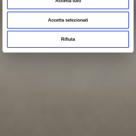
Accetta tutti
Accetta selezionati
Rifiuta