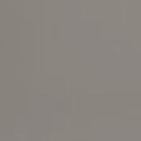
Scopri
Plane
Soluzioni
per il
I letti
contract
matrimoniali
imbottiti
TUTTI I PRODOTTI