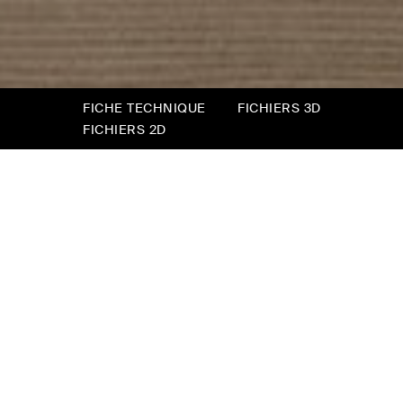
FICHE TECHNIQUE
FICHIERS 3D
FICHIERS 2D
Oliver
Oliver, c’est la simplicité.
Un canapé qui se transforme en lit avec
quelques gestes rapides et intuitifs. Une
présence discrète, avec un grand talent :
s’adapter à tous les espaces.
Un canapé convertible doit être facile à utiliser,
pour des gestes fluides, intuitifs et rapides.