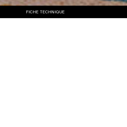
FICHE TECHNIQUE
Dread
Le profil de la tête de lit de Dread est fini avec
un élégant bord en contraste : un détail très
couture qui ne passe pas inaperçu. Avec le
cadre de lit H.25 le lit semble plus compact,
avec le cadre H.14, il gagne en légèreté et en
dynamisme, également grâce aux pieds
légèrement évasés.
L’élégance innée d’un façonnage haute
couture.
Comme tous les modèles Twils, Dread vous
permet également de créer un style personnel