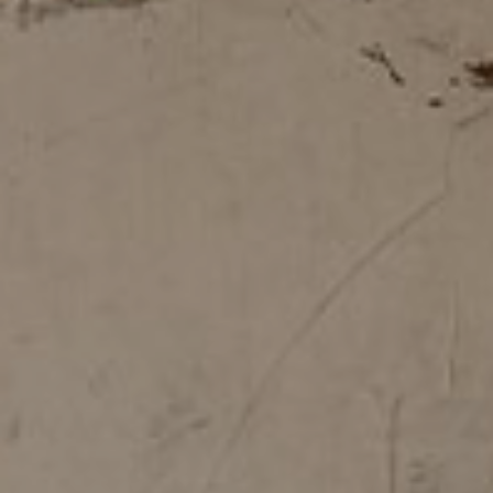
Soluciones
Plane
dobles
para el
tapizadas
Contract
TODOS LOS PRODUCTOS