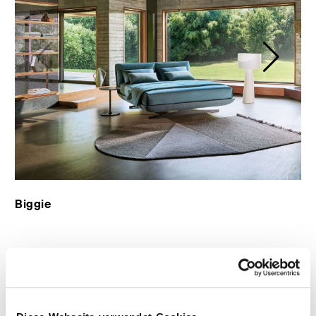
Contract-
Entdecken
Lösungen
Sie Plane
Gepolstertes
Doppelbett
ALLE PRODUKTE
Biggie
titolo