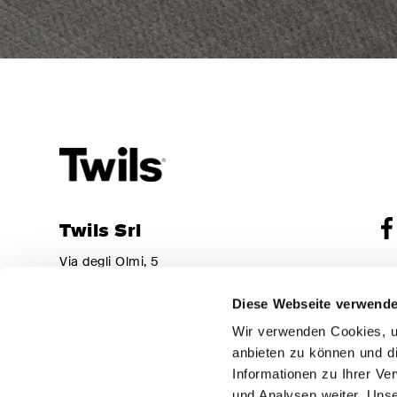
Twils Srl
Via degli Olmi, 5
Gru
31040 – Cessalto (TV)
Ein
Italy
Diese Webseite verwende
Hau
310
Tel.
+39 0421 469011
Nu
Wir verwenden Cookies, um
Fax
+39 0421 327916
MwS
anbieten zu können und d
Cop
info@twils.it
Informationen zu Ihrer V
Thi
und Analysen weiter. Unse