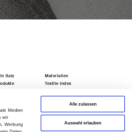
n Italy
Materialien
rodukte
Textile Index
ation
Kataloge
ie Architekt?
Download
Alle zulassen
Sie ein Händler?
Zertifizierte Qualität
iale Medien
Area riservata
 wir
Auswahl erlauben
en, Werbung
eren Daten