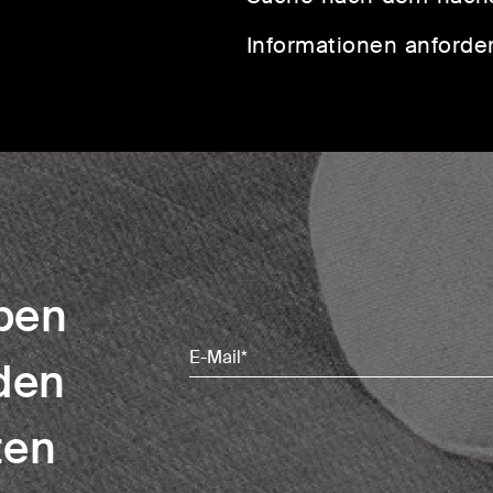
Informationen anforde
iben
Email
den
(erforderlich)
ten