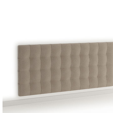
Matratzen und sprungrahmen
#betterdreaming
#betterliving