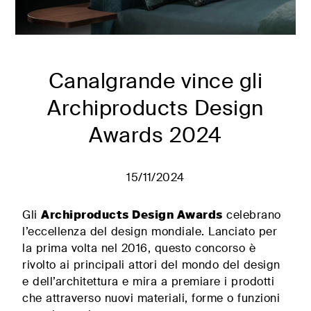
letto per
Pouf e
living
panchette
TROVA
Comodini e
RIVENDITORI
cassettiere
Letti estraibili,
Canalgrande vince gli
trasformabili e
programmi
Archiproducts Design
Qualità sartoriale
Cuscini
Awards 2024
decorativi
Biancheria,
copriletti,
AREA RISERVATA
15/11/2024
trapunte, sacchi
copripiumino
Gli
Archiproducts Design Awards
celebrano
Materassi e reti
l’eccellenza del design mondiale. Lanciato per
#betterdreaming
#betterliving
la prima volta nel 2016, questo concorso è
rivolto ai principali attori del mondo del design
e dell’architettura e mira a premiare i prodotti
che attraverso nuovi materiali, forme o funzioni