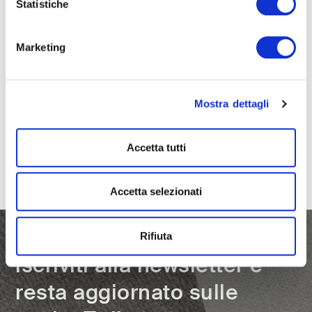
Statistiche
Marketing
PRECEDENTE
Twils alla 62ª Edizione del Salone del
Mostra dettagli
Mobile.Milano
SUCCESSIVO
Accetta tutti
Twils al Salone del Mobile.Milano 2025
Accetta selezionati
Rifiuta
iscriviti alla newsletter e
resta aggiornato sulle