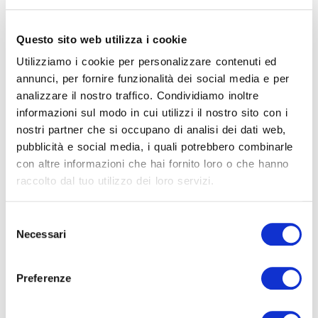
puntato a un unico orizzonte, quello del
prodotto intelligente, ben fatto, bello
.
È il buon design nella sua espressione più
Questo sito web utilizza i cookie
naturale, nel solco di un
modus operandi
che ha
Utilizziamo i cookie per personalizzare contenuti ed
fatto del
Made in Italy
un paradigma
annunci, per fornire funzionalità dei social media e per
collaborativo che porta all’eccellenza.
analizzare il nostro traffico. Condividiamo inoltre
informazioni sul modo in cui utilizzi il nostro sito con i
Scopri Canalgrande
nostri partner che si occupano di analisi dei dati web,
pubblicità e social media, i quali potrebbero combinarle
Leggi il catalogo
con altre informazioni che hai fornito loro o che hanno
raccolto dal tuo utilizzo dei loro servizi.
Selezione
Necessari
del
consenso
Preferenze