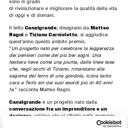
sono in grado
di rivoluzionare e migliorare la qualità della vita
Scopri
di oggi e di domani.
Plane
Soluzioni
per il
I letti
Il letto
Canalgrande
, disegnato da
Matteo
contract
matrimoniali
Ragni
e
Tiziano Carnieletto
, si aggiudica
imbottiti
quest’anno questo ambito premio.
“
Un progetto nato per celebrare la leggerezza
dei pensieri come dei più bei sogni. Una
TUTTI I PRODOTTI
testiera lieve come
una piuma, dalle linee tese
che, negli occhi di Tiziano, rimandano alla
sagoma del ferro di una gondola,
icona tanto
cara a Twils sin dai suoi esordi più di 40 anni
fa.
” racconta Matteo Ragni.
Canalgrande
è un progetto nato dalla
conversazione fra un imprenditore e un
designer
, un’idea che si riflette nella memoria
di due soggetti che hanno uno sguardo diverso