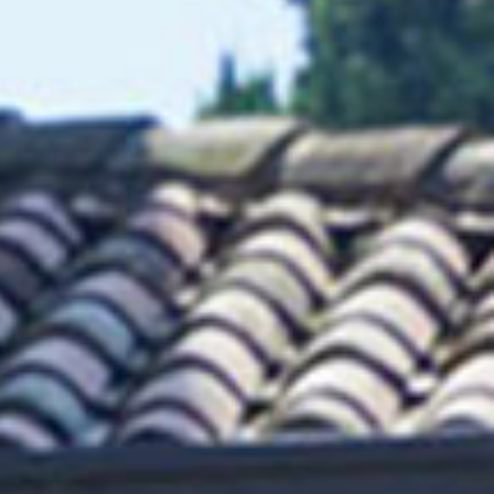
Scopri
Plane
Soluzioni
per il
I letti
contract
matrimoniali
imbottiti
TUTTI I PRODOTTI