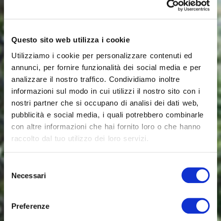
Questo sito web utilizza i cookie
Utilizziamo i cookie per personalizzare contenuti ed
annunci, per fornire funzionalità dei social media e per
analizzare il nostro traffico. Condividiamo inoltre
informazioni sul modo in cui utilizzi il nostro sito con i
T–Pad Outdoor:
nostri partner che si occupano di analisi dei dati web,
pubblicità e social media, i quali potrebbero combinarle
il comfort all'aperto
con altre informazioni che hai fornito loro o che hanno
raccolto dal tuo utilizzo dei loro servizi.
Selezione
Necessari
del
consenso
Preferenze